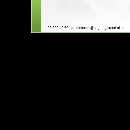
93.300.43.60 -
dptointernet@sagelogiccontrol.com